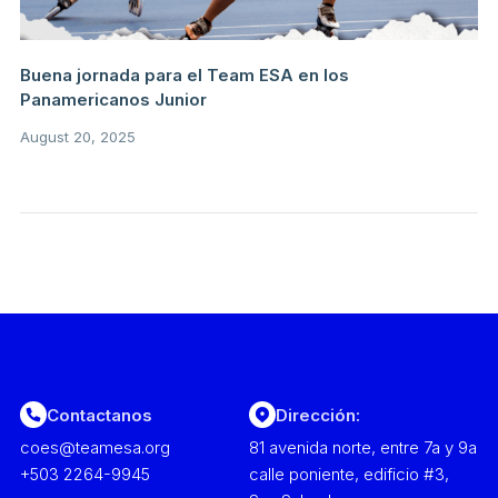
Buena jornada para el Team ESA en los
Panamericanos Junior
August 20, 2025
Contactanos
Dirección:
coes@teamesa.org
81 avenida norte, entre 7a y 9a
+503 2264-9945
calle poniente, edificio #3,