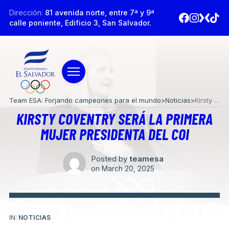
Dirección:
81 avenida norte, entre 7ª y 9ª
calle poniente, Edificio 3, San Salvador.
Team ESA: Forjando campeones para el mundo
>
Noticias
>
Kirsty Coventry será la primera mujer presidenta del COI
KIRSTY COVENTRY SERÁ LA PRIMERA
MUJER PRESIDENTA DEL COI
Posted by
teamesa
on
March 20, 2025
IN:
NOTICIAS