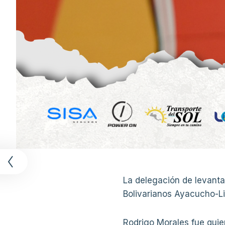
t
La delegación de levant
Bolivarianos Ayacucho-L
Rodrigo Morales fue quie