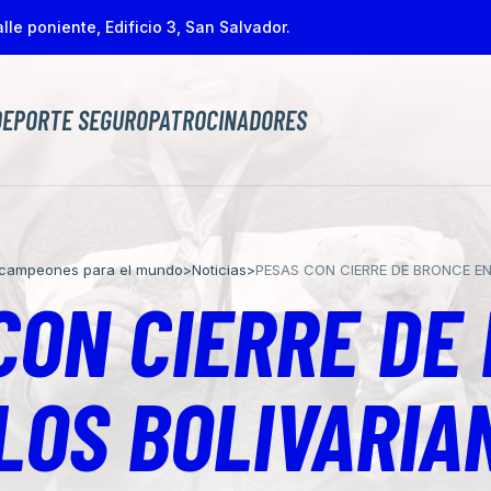
lle poniente, Edificio 3, San Salvador.
DEPORTE SEGURO
PATROCINADORES
 campeones para el mundo
>
Noticias
>
PESAS CON CIERRE DE BRONCE E
CON CIERRE DE
LOS BOLIVARI