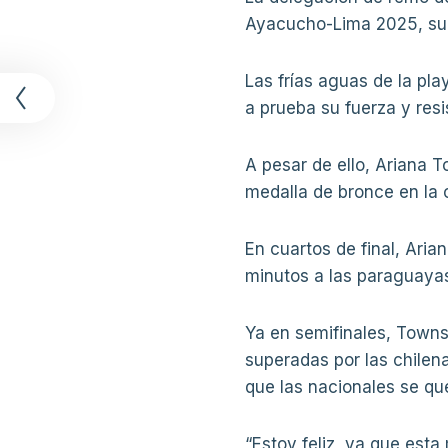
Ayacucho-Lima 2025, sum
t
Las frías aguas de la pl
a prueba su fuerza y res
A pesar de ello, Ariana
medalla de bronce en la
En cuartos de final, Ari
minutos a las paraguayas
Ya en semifinales, Towns
superadas por las chilen
que las nacionales se qu
“Estoy feliz, ya que esta