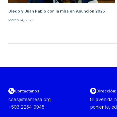
Diego y Juan Pablo con la mira en Asunción 2025
March 14, 2025
Contactanos
Dirección:
coes@teamesa.org
81 avenida n
+503 2264-9945
poniente, ed