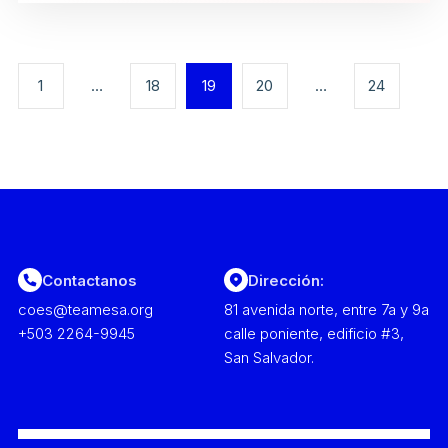
1
…
18
19
20
…
24
Contactanos
Dirección:
coes@teamesa.org
81 avenida norte, entre 7a y 9a
+503 2264-9945
calle poniente, edificio #3,
San Salvador.