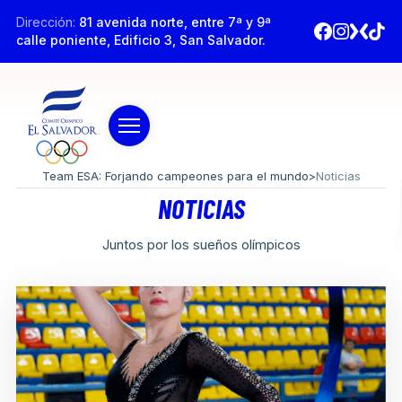
Dirección:
81 avenida norte, entre 7ª y 9ª
calle poniente, Edificio 3, San Salvador.
Team ESA: Forjando campeones para el mundo
>
Noticias
NOTICIAS
Juntos por los sueños olímpicos